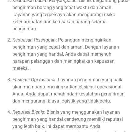
Keandalan dalam Penyampaian
: Bisnis bergantung pada
pengiriman barang yang tepat waktu dan aman.
Layanan yang terpercaya akan mengurangi risiko
keterlambatan dan kerusakan barang selama
pengiriman.
Kepuasan Pelanggan
: Pelanggan menginginkan
pengiriman yang cepat dan aman. Dengan layanan
pengiriman yang handal, Anda dapat memenuhi
harapan pelanggan dan meningkatkan kepuasan
mereka.
Efisiensi Operasional
: Layanan pengiriman yang baik
akan membantu meningkatkan efisiensi operasional
Anda. Anda dapat menghindari kesalahan pengiriman
dan mengurangi biaya logistik yang tidak perlu.
Reputasi Bisnis
: Bisnis yang menggunakan layanan
pengiriman yang handal cenderung memiliki reputasi
yang lebih baik. Ini dapat membantu Anda