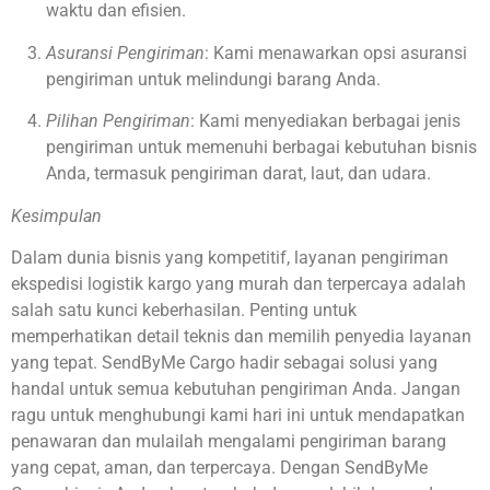
waktu dan efisien.
Asuransi Pengiriman
: Kami menawarkan opsi asuransi
pengiriman untuk melindungi barang Anda.
Pilihan Pengiriman
: Kami menyediakan berbagai jenis
pengiriman untuk memenuhi berbagai kebutuhan bisnis
Anda, termasuk pengiriman darat, laut, dan udara.
Kesimpulan
Dalam dunia bisnis yang kompetitif, layanan pengiriman
ekspedisi logistik kargo yang murah dan terpercaya adalah
salah satu kunci keberhasilan. Penting untuk
memperhatikan detail teknis dan memilih penyedia layanan
yang tepat. SendByMe Cargo hadir sebagai solusi yang
handal untuk semua kebutuhan pengiriman Anda. Jangan
ragu untuk menghubungi kami hari ini untuk mendapatkan
penawaran dan mulailah mengalami pengiriman barang
yang cepat, aman, dan terpercaya. Dengan SendByMe