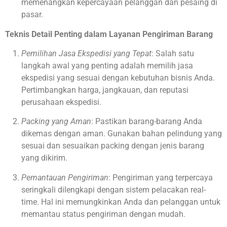
memenangkan kepercayaan pelanggan dan pesaing di
pasar.
Teknis Detail Penting dalam Layanan Pengiriman Barang
Pemilihan Jasa Ekspedisi yang Tepat
: Salah satu
langkah awal yang penting adalah memilih jasa
ekspedisi yang sesuai dengan kebutuhan bisnis Anda.
Pertimbangkan harga, jangkauan, dan reputasi
perusahaan ekspedisi.
Packing yang Aman
: Pastikan barang-barang Anda
dikemas dengan aman. Gunakan bahan pelindung yang
sesuai dan sesuaikan packing dengan jenis barang
yang dikirim.
Pemantauan Pengiriman
: Pengiriman yang terpercaya
seringkali dilengkapi dengan sistem pelacakan real-
time. Hal ini memungkinkan Anda dan pelanggan untuk
memantau status pengiriman dengan mudah.