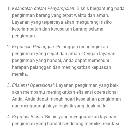
Keandalan dalam Penyampaian
: Bisnis bergantung pada
pengiriman barang yang tepat waktu dan aman.
Layanan yang terpercaya akan mengurangi risiko
keterlambatan dan kerusakan barang selama
pengiriman.
Kepuasan Pelanggan
: Pelanggan menginginkan
pengiriman yang cepat dan aman. Dengan layanan
pengiriman yang handal, Anda dapat memenuhi
harapan pelanggan dan meningkatkan kepuasan
mereka.
Efisiensi Operasional
: Layanan pengiriman yang baik
akan membantu meningkatkan efisiensi operasional
Anda. Anda dapat menghindari kesalahan pengiriman
dan mengurangi biaya logistik yang tidak perlu.
Reputasi Bisnis
: Bisnis yang menggunakan layanan
pengiriman yang handal cenderung memiliki reputasi