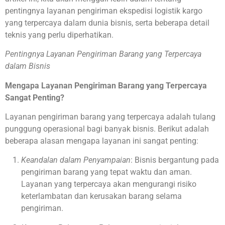
pentingnya layanan pengiriman ekspedisi logistik kargo
yang terpercaya dalam dunia bisnis, serta beberapa detail
teknis yang perlu diperhatikan.
Pentingnya Layanan Pengiriman Barang yang Terpercaya
dalam Bisnis
Mengapa Layanan Pengiriman Barang yang Terpercaya
Sangat Penting?
Layanan pengiriman barang yang terpercaya adalah tulang
punggung operasional bagi banyak bisnis. Berikut adalah
beberapa alasan mengapa layanan ini sangat penting:
Keandalan dalam Penyampaian
: Bisnis bergantung pada
pengiriman barang yang tepat waktu dan aman.
Layanan yang terpercaya akan mengurangi risiko
keterlambatan dan kerusakan barang selama
pengiriman.