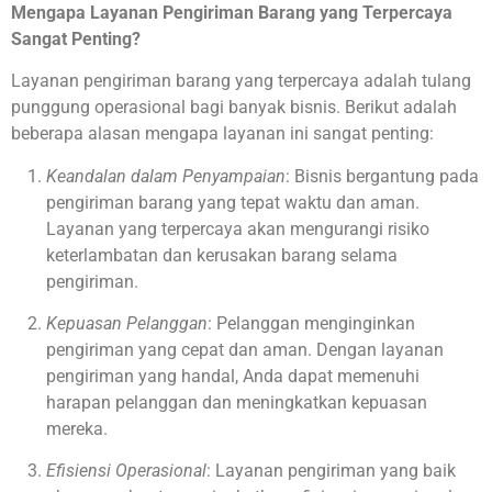
Mengapa Layanan Pengiriman Barang yang Terpercaya
Sangat Penting?
Layanan pengiriman barang yang terpercaya adalah tulang
punggung operasional bagi banyak bisnis. Berikut adalah
beberapa alasan mengapa layanan ini sangat penting:
Keandalan dalam Penyampaian
: Bisnis bergantung pada
pengiriman barang yang tepat waktu dan aman.
Layanan yang terpercaya akan mengurangi risiko
keterlambatan dan kerusakan barang selama
pengiriman.
Kepuasan Pelanggan
: Pelanggan menginginkan
pengiriman yang cepat dan aman. Dengan layanan
pengiriman yang handal, Anda dapat memenuhi
harapan pelanggan dan meningkatkan kepuasan
mereka.
Efisiensi Operasional
: Layanan pengiriman yang baik