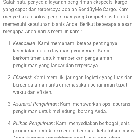
Salah satu penyedia layanan pengiriman ekspedisi kargo
yang cepat dan terpercaya adalah SendByMe Cargo. Kami
menyediakan solusi pengiriman yang komprehensif untuk
memenuhi kebutuhan bisnis Anda. Berikut beberapa alasan
mengapa Anda harus memilih kami:
Keandalan
: Kami memahami betapa pentingnya
keandalan dalam layanan pengiriman. Kami
berkomitmen untuk memberikan pengalaman
pengiriman yang lancar dan terpercaya.
Efisiensi
: Kami memiliki jaringan logistik yang luas dan
berpengalaman untuk memastikan pengiriman tepat
waktu dan efisien.
Asuransi Pengiriman
: Kami menawarkan opsi asuransi
pengiriman untuk melindungi barang Anda.
Pilihan Pengiriman
: Kami menyediakan berbagai jenis
pengiriman untuk memenuhi berbagai kebutuhan bisnis