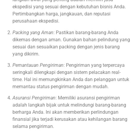
ekspedisi yang sesuai dengan kebutuhan bisnis Anda.
Pertimbangkan harga, jangkauan, dan reputasi
perusahaan ekspedisi.
Packing yang Aman
: Pastikan barang-barang Anda
dikemas dengan aman. Gunakan bahan pelindung yang
sesuai dan sesuaikan packing dengan jenis barang
yang dikirim.
Pemantauan Pengiriman
: Pengiriman yang terpercaya
seringkali dilengkapi dengan sistem pelacakan real-
time. Hal ini memungkinkan Anda dan pelanggan untuk
memantau status pengiriman dengan mudah.
Asuransi Pengiriman
: Memiliki asuransi pengiriman
adalah langkah bijak untuk melindungi barang-barang
berharga Anda. Ini akan memberikan perlindungan
finansial jika terjadi kerusakan atau kehilangan barang
selama pengiriman.