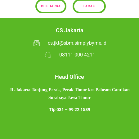
CEK HARGA
LACAK
CS Jakarta
cs.jkt@sbm.simplybyme.id
08111-000-4211
Head Office
JL.Jakarta Tanjung Perak,
Perak Timur kec.Pabeam Cantikan
Surabaya Jawa Timur
Tlp
031 – 99 22 1589