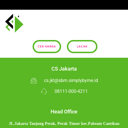
CEK HARGA
LACAK
CS Jakarta
cs.jkt@sbm.simplybyme.id
08111-000-4211
Head Office
JL.Jakarta Tanjung Perak,
Perak Timur kec.Pabeam Cantikan