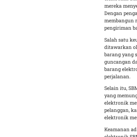
mereka menyed
Dengan pengal
membangun re
pengiriman ba
Salah satu ke
ditawarkan ol
barang yang s
guncangan dan
barang elekt
perjalanan.
Selain itu, S
yang memungk
elektronik me
pelanggan, k
elektronik me
Keamanan adal
elektronik S