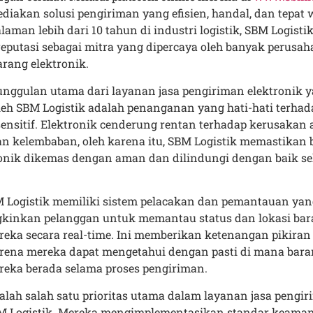
iakan solusi pengiriman yang efisien, handal, dan tepat 
aman lebih dari 10 tahun di industri logistik, SBM Logistik
putasi sebagai mitra yang dipercaya oleh banyak perusa
rang elektronik.
unggulan utama dari layanan jasa pengiriman elektronik 
eh SBM Logistik adalah penanganan yang hati-hati terhad
ensitif. Elektronik cenderung rentan terhadap kerusakan 
 kelembaban, oleh karena itu, SBM Logistik memastikan 
ronik dikemas dengan aman dan dilindungi dengan baik s
BM Logistik memiliki sistem pelacakan dan pemantauan ya
inkan pelanggan untuk memantau status dan lokasi bar
reka secara real-time. Ini memberikan ketenangan pikiran
arena mereka dapat mengetahui dengan pasti di mana bar
reka berada selama proses pengiriman.
ah salah satu prioritas utama dalam layanan jasa pengi
BM Logistik. Mereka mengimplementasikan standar keama