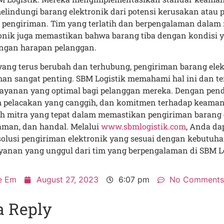
elindungi barang elektronik dari potensi kerusakan atau 
s pengiriman. Tim yang terlatih dan berpengalaman dala
onik juga memastikan bahwa barang tiba dengan kondisi 
engan harapan pelanggan.
ang terus berubah dan terhubung, pengiriman barang ele
man sangat penting. SBM Logistik memahami hal ini dan t
ayanan yang optimal bagi pelanggan mereka. Dengan pen
em pelacakan yang canggih, dan komitmen terhadap keama
ah mitra yang tepat dalam memastikan pengiriman barang 
aman, dan handal. Melalui
www.sbmlogistik.com
, Anda da
lusi pengiriman elektronik yang sesuai dengan kebutuh
anan yang unggul dari tim yang berpengalaman di SBM Lo
e Em
August 27, 2023
6:07 pm
No Comments
a Reply