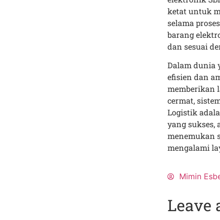
ketat untuk m
selama prose
barang elektr
dan sesuai d
Dalam dunia y
efisien dan a
memberikan l
cermat, sist
Logistik adal
yang sukses, 
menemukan so
mengalami lay
Mimin Esb
Leave 