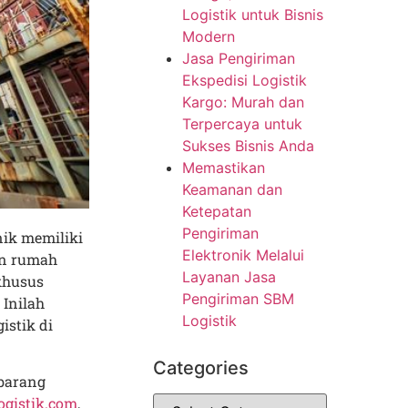
Logistik untuk Bisnis
Modern
Jasa Pengiriman
Ekspedisi Logistik
Kargo: Murah dan
Terpercaya untuk
Sukses Bisnis Anda
Memastikan
Keamanan dan
Ketepatan
Pengiriman
nik memiliki
Elektronik Melalui
an rumah
Layanan Jasa
khusus
Pengiriman SBM
Inilah
Logistik
istik di
Categories
barang
gistik.com
,