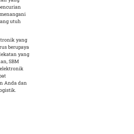
pencurian
m menangani
yang utuh
ktronik yang
erus berupaya
dekatan yang
nan, SBM
elektronik
pat
an Anda dan
gistik.