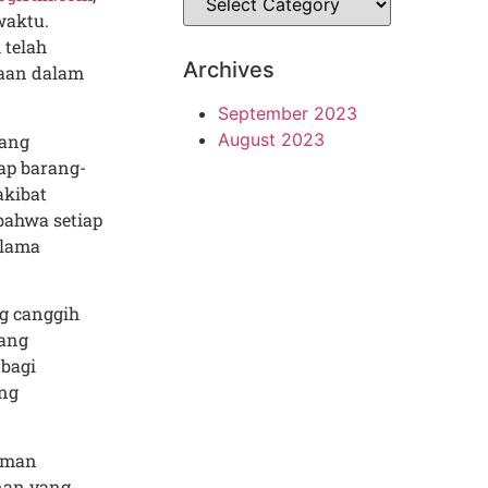
waktu.
 telah
Archives
haan dalam
September 2023
August 2023
yang
ap barang-
akibat
bahwa setiap
elama
ng canggih
ang
 bagi
ang
riman
nan yang