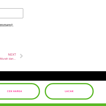
comment.
NEXT
Jasa Pengiriman Ekspedisi Logistik Kargo: Murah dan Terpercaya untuk Sukses Bisnis Anda
CEK HARGA
LACAK