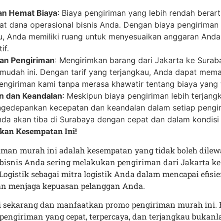
an Hemat Biaya
: Biaya pengiriman yang lebih rendah berar
 dana operasional bisnis Anda. Dengan biaya pengiriman 
u, Anda memiliki ruang untuk menyesuaikan anggaran And
if.
n Pengiriman
: Mengirimkan barang dari Jakarta ke Surab
mudah ini. Dengan tarif yang terjangkau, Anda dapat mem
engiriman kami tanpa merasa khawatir tentang biaya yang t
n dan Keandalan
: Meskipun biaya pengiriman lebih terjang
gedepankan kecepatan dan keandalan dalam setiap pengir
da akan tiba di Surabaya dengan cepat dan dalam kondisi 
kan Kesempatan Ini!
iman murah ini adalah kesempatan yang tidak boleh dilew
 bisnis Anda sering melakukan pengiriman dari Jakarta ke
ogistik sebagai mitra logistik Anda dalam mencapai efisi
dan menjaga kepuasan pelanggan Anda.
 sekarang dan manfaatkan promo pengiriman murah ini.
 pengiriman yang cepat, terpercaya, dan terjangkau bukan