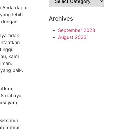
ti Anda dapat
yang lebih
Archives
a dengan
September 2023
aya tidak
August 2023
anfaatkan
inggi.
kau, kami
iman.
yang baik.
atkan,
 Surabaya.
ensi yang
 Bersama
lah mimpi