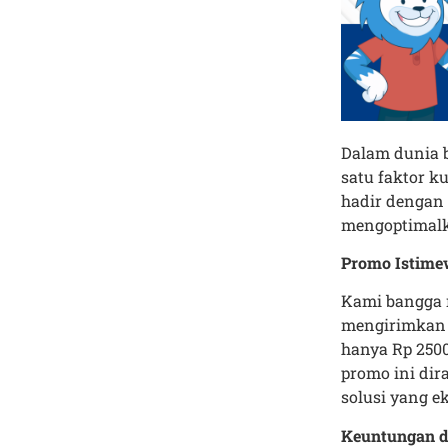
Dalam dunia b
satu faktor 
hadir dengan 
mengoptimalk
Promo Istime
Kami bangga
mengirimkan b
hanya Rp 2500
promo ini di
solusi yang e
Keuntungan da