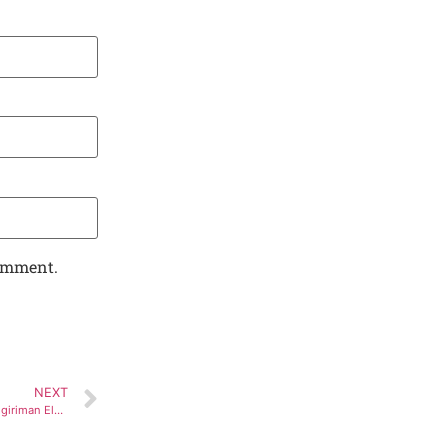
comment.
NEXT
Memastikan Keamanan dan Ketepatan Pengiriman Elektronik Melalui Layanan Jasa Pengiriman SBM Logistik