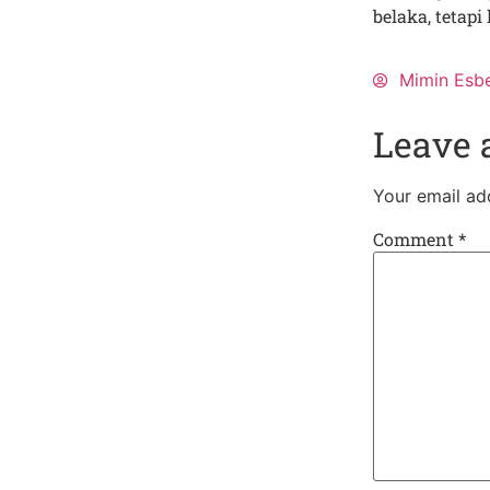
belaka, tetap
Mimin Esb
Leave 
Your email add
Comment
*