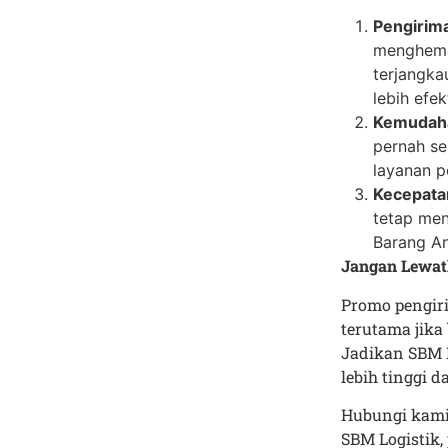
Pengirim
menghemat
terjangka
lebih efekt
Kemudaha
pernah se
layanan p
Kecepata
tetap men
Barang An
Jangan Lewat
Promo pengir
terutama jika
Jadikan SBM L
lebih tinggi 
Hubungi kami
SBM Logistik,